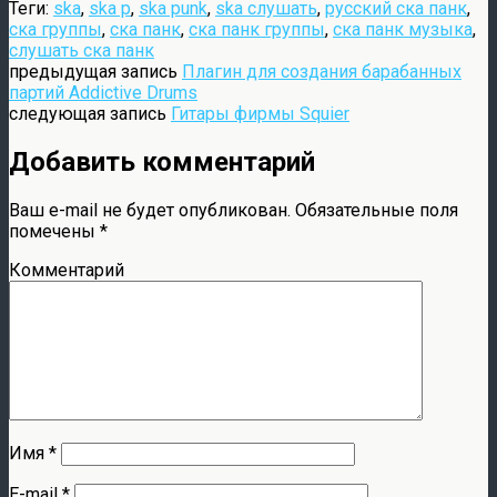
Теги:
ska
,
ska p
,
ska punk
,
ska слушать
,
русский ска панк
,
ска группы
,
ска панк
,
ска панк группы
,
ска панк музыка
,
слушать ска панк
предыдущая запись
Плагин для создания барабанных
партий Addictive Drums
следующая запись
Гитары фирмы Squier
Добавить комментарий
Ваш e-mail не будет опубликован.
Обязательные поля
помечены
*
Комментарий
Имя
*
E-mail
*