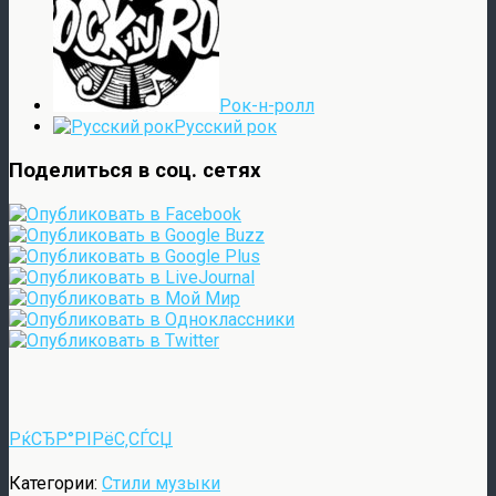
Рок-н-ролл
Русский рок
Поделиться в соц. сетях
РќСЂР°РІРёС‚СЃСЏ
Категории:
Стили музыки