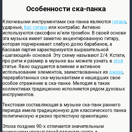
Особенности ска-панка
Ключевыми инструментами ска-панка являются
гитара
,
ударные,
бас-гитара
или контрабас. Активно
используются саксофон и/или тромбон. В своей основе
эта музыка имеет заметно акцентированную гитару,
которая подчеркивает слабую долю барабанов, а
басовая партия характеризуется выразительной
«шагающей» основой. Эту схему называют 2/4. Кстати,
про ритм и размер в музыке вы можете узнать в
этой
статье. Явно ощущается влияние и активное
использование элементов, заимствованных из
джаза
,
переработанных ска-музыкантами и нашедших свое
особое отражение в ска-панке. Мелодия в таких
коллективах традиционно исполняется рядом духовых
инструментов.
Текстовая составляющая в музыке ска-панк раннего
периода имела традиционную для классического панка
политическую и резко протестную ориентацию.
Эпоха поздних 90-х отличается значительным
снижением уровня такой радикальности, а