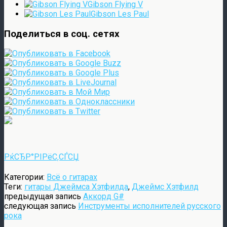
Gibson Flying V
Gibson Les Paul
Поделиться в соц. сетях
РќСЂР°РІРёС‚СЃСЏ
Категории:
Всё о гитарах
Теги:
гитары Джеймса Хэтфилда
,
Джеймс Хэтфилд
предыдущая запись
Аккорд G#
следующая запись
Инструменты исполнителей русского
рока