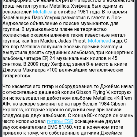
Калифорнии. Он является ритм-гитаристом и вокалистом
трэш-метал группы Metallica. Хэтфилд был одним из
основателей
Metallica
в октябре 1981 года. В то время
барабанщик Ларс Ульрих разместил в газете в Лос-
Анджелесе объявление о поиске музыкантов для
группы. В музыкальном плане на творчество
коллектива оказали влияние такие известные метал-
группы, как Iron Maiden, Judas Priest,
Motorhead
и др.
С
тех пор Metallica получила восемь премий Grammy и
выпустила десять студийных альбомов, три концертных
альбома, четыре EP, 24 музыкальных клипов и 45
синглов. В 2009 году Хетфилд занял 8-е место в книге
Джоэла Макивера «100 величайших металлических
гитаристов».
Что касается его гитар и оборудования, то Джеймс начал
с относительно дешевой копии Gibson Flying V, которую
он использовал на дебютном альбоме Metallica «Kill 'em
All», но вскоре заменил её на пару белых 1984 Gibson
Explorers, которые хорошо служили ему при записи
следующих двух альбомов. С конца 80-х годов он очень
часто использовал
гитары ESP
, оснащенные двумя
звукоснимателями EMG 81/60, что в конечном итоге
привело к тому, что собственные датчики Джеймса