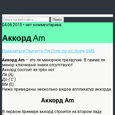
04.06.2015 • нет комментариев
Аккорд Am
Поделиться
Твитнуть
Pin
Отпр. по эл. почте
SMS
Аккорд Am
– это ля минорное трезвучие. В гамме ля
минор ключевые знаки отсутствуют.
Аккорд состоит из трёх нот:
Ля (A)
До ( C )
Ми (E)
Ниже приведены несколько видов аппликатур аккорда.
Аккорд Am
В первом примере аккорд строится на втором ладу.