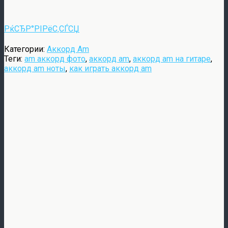
РќСЂР°РІРёС‚СЃСЏ
Категории:
Аккорд Am
Теги:
am аккорд фото
,
аккорд am
,
аккорд am на гитаре
,
аккорд am ноты
,
как играть аккорд am