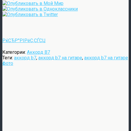
РќСЂР°РІРёС‚СЃСЏ
Категории:
Аккорд B7
Теги:
аккорд b7
,
аккорд b7 на гитаре
,
аккорд b7 на гитаре
фото