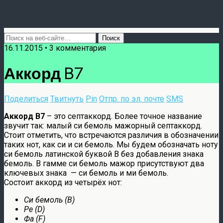
16.11.2015 • 3 комментария
Аккорд B7
Поделиться
Твитнуть
Pin
Отпр. по эл. почте
SMS
Аккорд B7
– это септаккорд. Более точное название
звучит так: малый си бемоль мажорный септаккорд.
Стоит отметить, что встречаются различия в обозначении
таких нот, как си и си бемоль. Мы будем обозначать ноту
си бемоль латинской буквой B без добавления знака
бемоль. В гамме си бемоль мажор присутствуют два
ключевых знака — си бемоль и ми бемоль.
Состоит аккорд из четырёх нот:
Си бемоль (B)
Ре (D)
Фа (F)