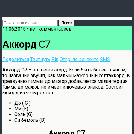
11.06.2015 • нет комментариев
Аккорд C7
Поделиться
Твитнуть
Pin
Отпр. по эл. почте
SMS
Аккорд C7
– это септаккорд. Если быть более точным,
то название звучит, как малый мажорный септаккорд. К
трезвучию гаммы до мажор добавляется малая терция.
Гамма до мажор не имеет ключевых знаков. Состоит
аккорд из четырёх нот:
До ( C )
Ми (E)
Соль (G)
Си бемоль (B)
Аккорд C7