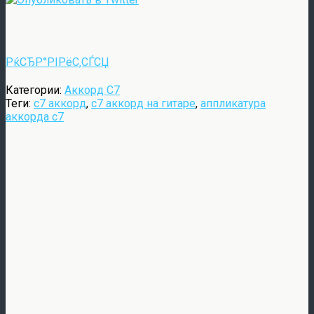
РќСЂР°РІРёС‚СЃСЏ
Категории:
Аккорд C7
Теги:
c7 аккорд
,
c7 аккорд на гитаре
,
аппликатура
аккорда c7