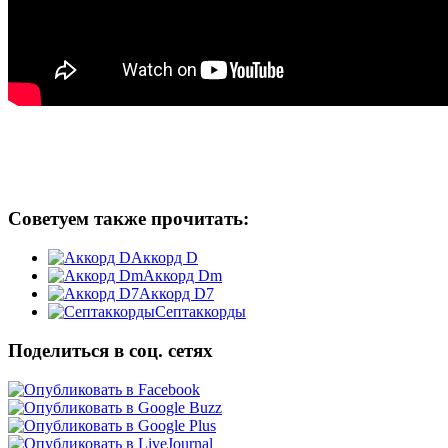
Советуем также прочитать:
Аккорд D
Аккорд Dm
Аккорд D7
Септаккорды
Поделиться в соц. сетях