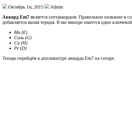
Октябрь 1st, 2015
Admin
Аккорд Em7
является септаккордом. Правильное название в с
добавляется малая терция. В ми миноре имеется один ключевой 
Ми (E)
Соль (G)
Си (H)
Ре (D)
Теперь перейдём к аппликатуре аккорда Em7 на гитаре.