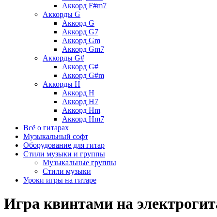
Аккорд F#m7
Аккорды G
Аккорд G
Аккорд G7
Аккорд Gm
Аккорд Gm7
Аккорды G#
Аккорд G#
Аккорд G#m
Аккорды H
Аккорд H
Аккорд H7
Аккорд Hm
Аккорд Hm7
Всё о гитарах
Музыкальный софт
Оборудование для гитар
Стили музыки и группы
Музыкальные группы
Стили музыки
Уроки игры на гитаре
Игра квинтами на электрогит