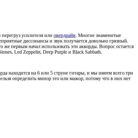
л перегруз усилителя или
овердрайв
. Многие знаменитые
еприятные диссонансы и звук получается довольно грязный.
то же первым начал использовать эти аккорды. Вопрос остается
nes, Led Zeppelin, Deep Purple и Black Sabbath.
рда находится на 6 или 5 струне гитары, и мы имеем всего три
нельзя определить минор это или мажор, потому что в них нет