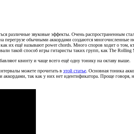
ться различные звуковые эффекты. Очень распространенным ста
е на перегрузе обычными аккордами создаются многочисленные н
как их ещё называют power chords. Много споров ходит о том, к
ли такой способ игры гитаристы таких групп, как The Rolling Sto
добавляют квинту и чаще всего ещё одну тонику на октаву выше.
 интервалы можете прочитать в
этой статье
. Основная тоника акко
и аккордами, так как у них нет идентификатора. Проще говоря, 