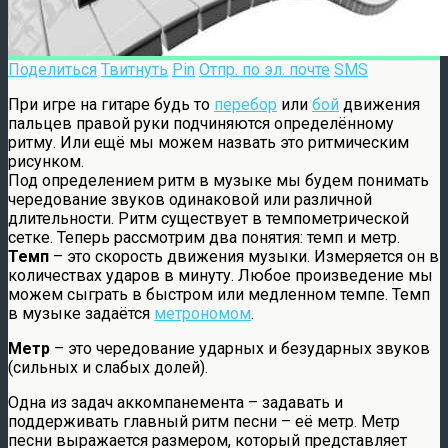
Поделиться
Твитнуть
Pin
Отпр. по эл. почте
SMS
При игре на гитаре будь то
перебор
или
бой
движения
пальцев правой руки подчиняются определённому
ритму. Или ещё мы можем назвать это ритмическим
рисунком.
Под определением ритм в музыке мы будем понимать
чередование звуков одинаковой или различной
длительности. Ритм существует в темпометрической
сетке. Теперь рассмотрим два понятия: темп и метр.
Темп
– это скорость движения музыки. Измеряется он в
количествах ударов в минуту. Любое произведение мы
можем сыграть в быстром или медленном темпе. Темп
в музыке задаётся
метрономом
.
Метр
– это чередование ударных и безударных звуков
(сильных и слабых долей).
Одна из задач аккомпанемента – задавать и
поддерживать главный ритм песни – её метр. Метр
песни выражается размером, который представляет