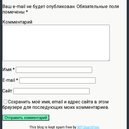
Ваш e-mail не будет опубликован.
Обязательные поля
помечены
*
Комментарий
Имя
*
E-mail
*
Сайт
Сохранить моё имя, email и адрес сайта в этом
браузере для последующих моих комментариев.
This blog is kept spam free by
WP-SpamFree
.