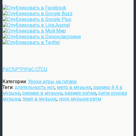
РќСЂР°РІРёС‚СЃСЏ
Категории:
Уроки игры на гитаре
Теги:
длительность нот
,
метр в музыке
,
размер 4 4 в
музыке
,
размер в музыке
,
размер ритма
,
ритм основа
музыки
,
темп в музыке
,
урок музыки ритм