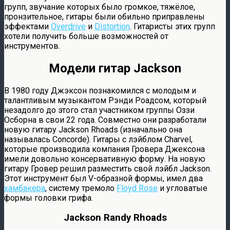
групп, звучание которых было громкое, тяжёлое,
пронзительное, гитары были обильно приправлены
эффектами
Overdrive
и
Distortion
. Гитаристы этих групп
хотели получить больше возможностей от
инструментов.
Модели гитар Jackson
В 1980 году Джэксон познакомился с молодым и
талантливым музыкантом Рэнди Роадсом, который
незадолго до этого стал участником группы Оззи
Осборна в свои 22 года. Совместно они разработали
новую гитару Jackson Rhoads (изначально она
называлась Concorde). Гитары с лэйблом Charvel,
которые производила компания Гровера Джексона
имели довольно консервативную форму. На новую
гитару Гровер решил разместить свой лэйбл Jackson.
Этот инструмент был V-образной формы, имел два
хамбакера
, систему тремоло
Floyd Rose
и угловатые
формы головки грифа.
Jackson Randy Rhoads