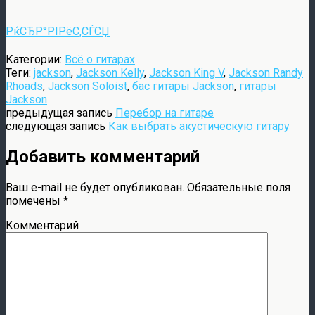
РќСЂР°РІРёС‚СЃСЏ
Категории:
Всё о гитарах
Теги:
jackson
,
Jackson Kelly
,
Jackson King V
,
Jackson Randy
Rhoads
,
Jackson Soloist
,
бас гитары Jackson
,
гитары
Jackson
предыдущая запись
Перебор на гитаре
следующая запись
Как выбрать акустическую гитару
Добавить комментарий
Ваш e-mail не будет опубликован.
Обязательные поля
помечены
*
Комментарий