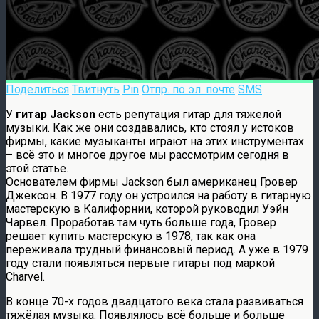
Поделиться
Твитнуть
Pin
Отпр. по эл. почте
SMS
У
гитар Jackson
есть репутация гитар для тяжелой
музыки. Как же они создавались, кто стоял у истоков
фирмы, какие музыканты играют на этих инструментах
– всё это и многое другое мы рассмотрим сегодня в
этой статье.
Основателем фирмы Jackson был американец Гровер
Джексон. В 1977 году он устроился на работу в гитарную
мастерскую в Калифорнии, которой руководил Уэйн
Чарвел. Проработав там чуть больше года, Гровер
решает купить мастерскую в 1978, так как она
переживала трудный финансовый период. А уже в 1979
году стали появляться первые гитары под маркой
Charvel.
В конце 70-х годов двадцатого века стала развиваться
тяжёлая музыка. Появлялось всё больше и больше