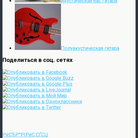
Акустическая бас гитара
Полуакустическая гитара
Поделиться в соц. сетях
РќСЂР°РІРёС‚СЃСЏ