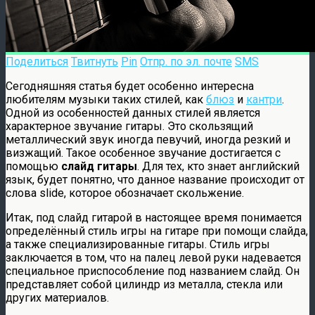
Поделиться
Твитнуть
Pin
Отпр. по эл. почте
SMS
Сегодняшняя статья будет особенно интересна
любителям музыки таких стилей, как
блюз
и
кантри
.
Одной из особенностей данных стилей является
характерное звучание гитары. Это скользящий
металлический звук иногда певучий, иногда резкий и
визжащий. Такое особенное звучание достигается с
помощью
слайд гитары
. Для тех, кто знает английский
язык, будет понятно, что данное название происходит от
слова slide, которое обозначает скольжение.
Итак, под слайд гитарой в настоящее время понимается
определённый стиль игры на гитаре при помощи слайда,
а также специализированные гитары. Стиль игры
заключается в том, что на палец левой руки надевается
специальное приспособление под названием слайд. Он
представляет собой цилиндр из металла, стекла или
других материалов.