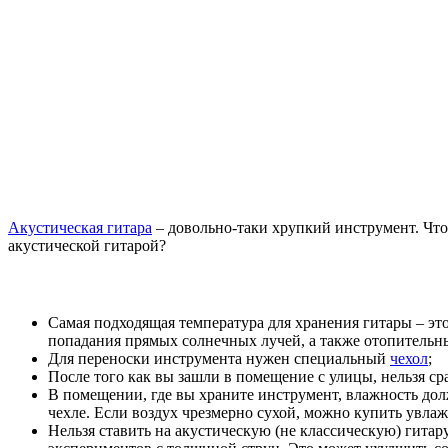
Акустическая гитара
– довольно-таки хрупкий инструмент. Что
акустической гитарой?
Самая подходящая температура для хранения гитары – эт
попадания прямых солнечных лучей, а также отопительн
Для переноски инструмента нужен специальный
чехол
;
После того как вы зашли в помещение с улицы, нельзя сра
В помещении, где вы храните инструмент, влажность долж
чехле. Если воздух чрезмерно сухой, можно купить увла
Нельзя ставить на акустическую (не классическую) гита