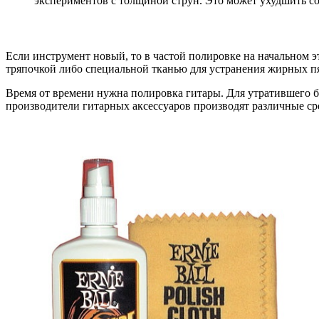
экспериментов с толщиной струн. Это может ухудшить со
Если инструмент новый, то в частой полировке на начальном 
тряпочкой либо специальной тканью для устранения жирных п
Время от времени нужна полировка гитары. Для утратившего б
производители гитарных аксессуаров производят различные сре