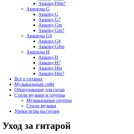
Аккорд F#m7
Аккорды G
Аккорд G
Аккорд G7
Аккорд Gm
Аккорд Gm7
Аккорды G#
Аккорд G#
Аккорд G#m
Аккорды H
Аккорд H
Аккорд H7
Аккорд Hm
Аккорд Hm7
Всё о гитарах
Музыкальный софт
Оборудование для гитар
Стили музыки и группы
Музыкальные группы
Стили музыки
Уроки игры на гитаре
Уход за гитарой