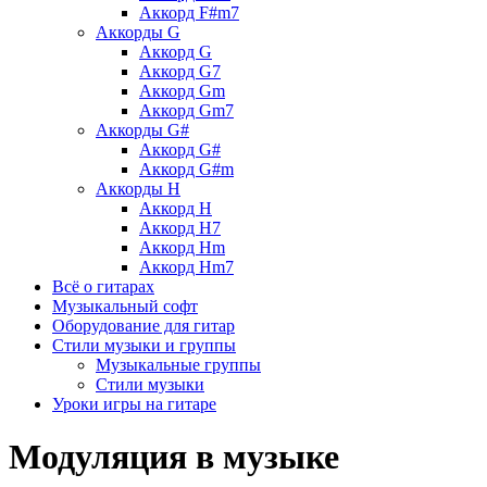
Аккорд F#m7
Аккорды G
Аккорд G
Аккорд G7
Аккорд Gm
Аккорд Gm7
Аккорды G#
Аккорд G#
Аккорд G#m
Аккорды H
Аккорд H
Аккорд H7
Аккорд Hm
Аккорд Hm7
Всё о гитарах
Музыкальный софт
Оборудование для гитар
Стили музыки и группы
Музыкальные группы
Стили музыки
Уроки игры на гитаре
Модуляция в музыке