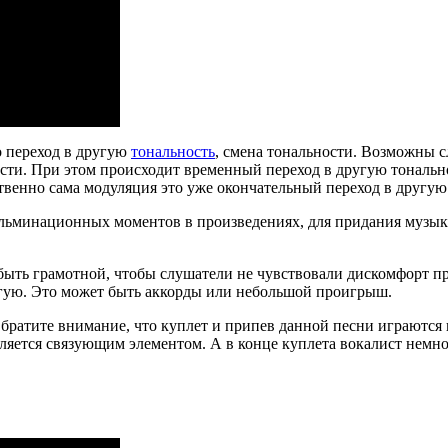
о переход в другую
тональность
, смена тональности. Возможны 
ти. При этом происходит временный переход в другую тональнос
твенно сама модуляция это уже окончательный переход в другую
кульминационных моментов в произведениях, для придания музы
 быть грамотной, чтобы слушатели не чувствовали дискомфорт 
угую. Это может быть аккорды или небольшой проигрыш.
ратите внимание, что куплет и припев данной песни играются 
ляется связующим элементом. А в конце куплета вокалист немн