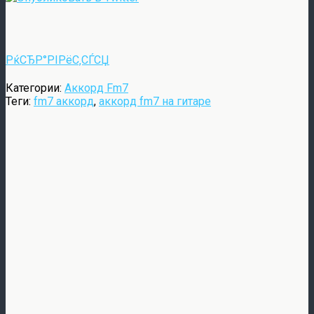
РќСЂР°РІРёС‚СЃСЏ
Категории:
Аккорд Fm7
Теги:
fm7 аккорд
,
аккорд fm7 на гитаре