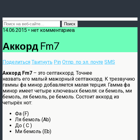
14.06.2015 • нет комментариев
Аккорд Fm7
Поделиться
Твитнуть
Pin
Отпр. по эл. почте
SMS
Аккорд Fm7
– это септаккорд. Точнее
назвать его малый мажорный септаккорд. К трезвучию
гаммы фа минор добавляется малая терция. Гамма фа
минор имеет четыре ключевых бемоля: си бемоль, ми
бемоль, ля бемоль, ре бемоль. Состоит аккорд из
четырёх нот:
Фа (F)
Ля бемоль (Ab)
До ( C )
Ми бемоль (Eb)