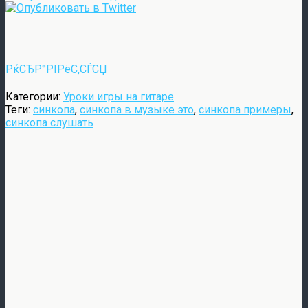
РќСЂР°РІРёС‚СЃСЏ
Категории:
Уроки игры на гитаре
Теги:
синкопа
,
синкопа в музыке это
,
синкопа примеры
,
синкопа слушать