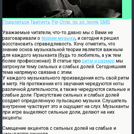
Поделиться
Твитнуть
Pin
Отпр. по эл. почте
SMS
Уважаемые читатели, что-то давно мы с Вами не
разговаривали о
теории музыки
, и сегодня я решил
восстановить справедливость. Хочу отметить, что
знание основ музыкальной теории является важным
для каждого музыканта (будь то любитель, а уж тем
более профессионал). В статье про
ритм и размер
мы
затронули тему сильных и слабых долей. Сегодняшняя
тема напрямую связана с этим.
У каждого музыкального произведения есть свой ритм
и метр. На протяжении его звучания чередуются ноты
различной длительности, а также чередуются сильные и
слабые доли. Присутствие сильных и слабых долей
создает определённую пульсацию музыки. Слушатель
внутренне чувствует это и ощущает на слух. Музыканты
при игре выделяют сильные доли, делают на них
акценты.
Смещение акцентов с сильных долей на слабые и
называется синкопа.