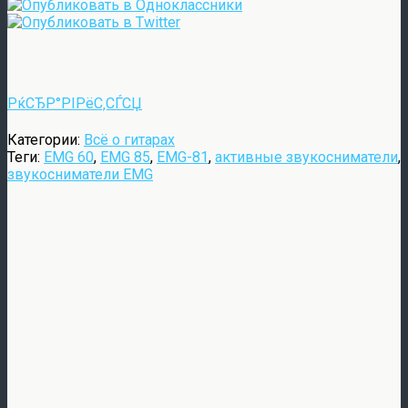
РќСЂР°РІРёС‚СЃСЏ
Категории:
Всё о гитарах
Теги:
EMG 60
,
EMG 85
,
EMG-81
,
активные звукосниматели
,
звукосниматели EMG